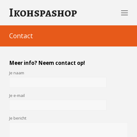
Ikohspashop
Op
Mo
Me
Contact
Meer info? Neem contact op!
Je naam
Je e-mail
Je bericht